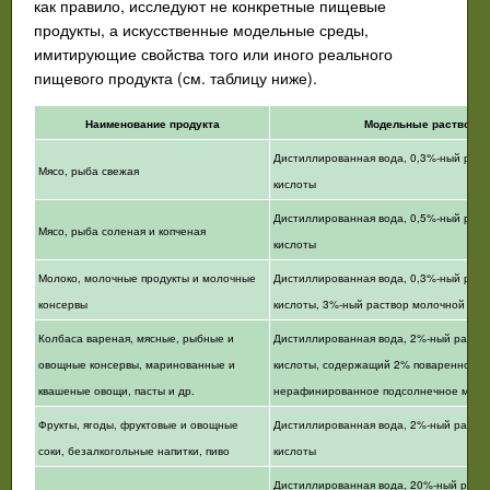
как правило, исследуют не конкретные пищевые
продукты, а искусственные модельные среды,
имитирующие свойства того или иного реального
пищевого продукта (см. таблицу ниже).
Наименование продукта
Модельные растворы
Дистиллированная вода, 0,3%-ный раст
Мясо, рыба свежая
кислоты
Дистиллированная вода, 0,5%-ный раст
Мясо, рыба соленая и копченая
кислоты
Молоко, молочные продукты и молочные
Дистиллированная вода, 0,3%-ный раст
консервы
кислоты, 3%-ный раствор молочной кис
Колбаса вареная, мясные, рыбные и
Дистиллированная вода, 2%-ный раство
овощные консервы, маринованные и
кислоты, содержащий 2% поваренной с
квашеные овощи, пасты и др.
нерафинированное подсолнечное масл
Фрукты, ягоды, фруктовые и овощные
Дистиллированная вода, 2%-ный раств
соки, безалкогольные напитки, пиво
кислоты
Дистиллированная вода, 20%-ный раств