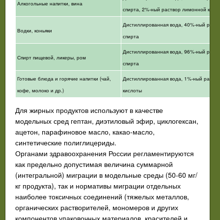
Алкогольные напитки, вина
спирта, 2%-ный раствор лимонной кисл
Дистиллированная вода, 40%-ный раств
Водки, коньяки
спирта
Дистиллированная вода, 96%-ный раств
Спирт пищевой, ликеры, ром
спирта
Готовые блюда и горячие напитки (чай,
Дистиллированная вода, 1%-ный раство
кофе, молоко и др.)
кислоты
Для жирных продуктов используют в качестве
модельных сред гептан, диэтиловый эфир, циклогексан,
ацетон, парафиновое масло, какао-масло,
синтетические полиглицериды.
Органами здравоохранения России регламентируются
как предельно допустимая величина суммарной
(интегральной) миграции в модельные среды (50-60 мг/
кг продукта), так и нормативы миграции отдельных
наиболее токсичных соединений (тяжелых металлов,
органических растворителей, мономеров и других
компонентов упаковочных материалов, красителей и