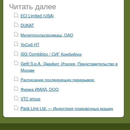
Читать далее
ECI Limited (USA)
DUKAT
Мелитопольпродмаш, ОАО
УрСиб НТ
SIG Combibloc / СИГ Комбиблок
Gefit S.p.A. /Джефит, Италия, Представительство в
Москве
Расписание последующих перерывов:
Фирма ИМИД, ООО
VTC group
Pack Line Ltd. — Индустрия упаковочных машин