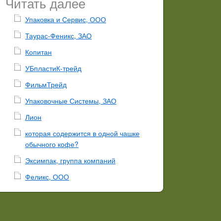
Читать далее
Упаковка и Сервис, ООО
Таурас-Феникс, ЗАО
Копитан
УБпластиК-трейд
ФильмТрейд
Упаковочные Системы, ЗАО
Лион
которая содержится в одной чашке
обычного кофе?
Эксимпак, группа компаний
Феликс, ООО