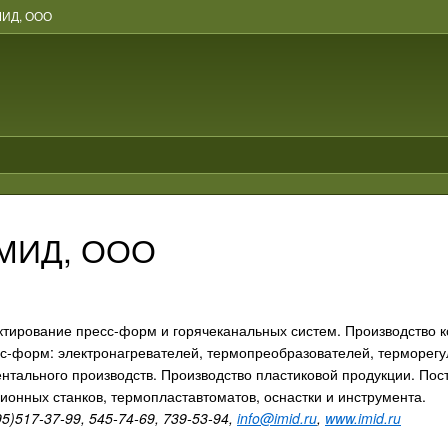
МИД, ООО
МИД, ООО
ктирование пресс-форм и горячеканальных систем. Производство к
с-форм: электронагревателей, термопреобразователей, терморегул
ентального производств. Производство пластиковой продукции. П
зионных станков, термопластавтоматов, оснастки и инструмента.
95)517-37-99, 545-74-69, 739-53-94,
info@imid.ru
,
www.imid.ru