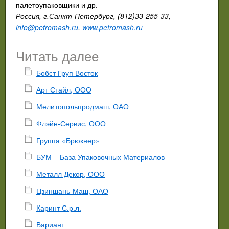
палетоупаковщики и др.
Россия, г.Санкт-Петербург, (812)33-255-33,
info@petromash.ru
,
www.petromash.ru
Читать далее
Бобст Груп Восток
Арт Стайл, ООО
Мелитопольпродмаш, ОАО
Флэйн-Сервис, ООО
Группа «Брюкнер»
БУМ – База Упаковочных Материалов
Металл Декор, ООО
Цзиншань-Маш, ОАО
Каринт С.р.л.
Вариант