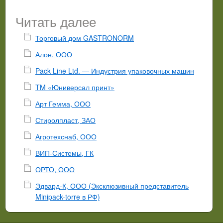
Читать далее
Торговый дом GASTRONORM
Алон, ООО
Pack Line Ltd. — Индустрия упаковочных машин
TM «Юниверсал принт»
Арт Гемма, ООО
Стиролпласт, ЗАО
Агротехснаб, ООО
ВИП-Системы, ГК
ОРТО, ООО
Эдвард-К, ООО (Эксклюзивный представитель
Minipack-torre в РФ)