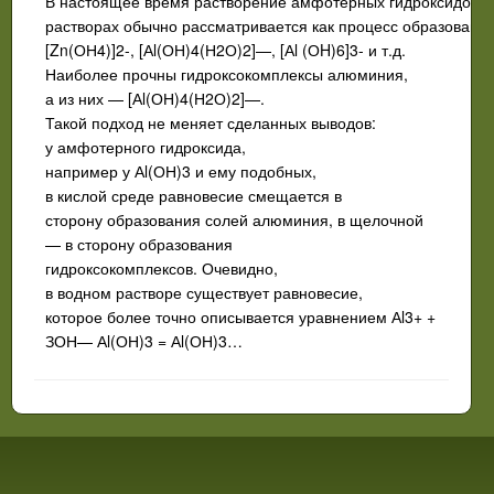
В настоящее время растворение амфотерных гидроксидов 
растворах обычно рассматривается как процесс образования
[Zn(ОН4)]2-, [Аl(ОН)4(Н2О)2]—, [Аl (ОH)6]3- и т.д.
Наиболее прочны гидроксокомплексы алюминия,
а из них — [Аl(ОН)4(Н2О)2]—.
Такой подход не меняет сделанных выводов:
у амфотерного гидроксида,
например у Аl(ОН)3 и ему подобных,
в кислой среде равновесие смещается в
сторону образования солей алюминия, в щелочной
— в сторону образования
гидроксокомплексов. Очевидно,
в водном растворе существует равновесие,
которое более точно описывается уравнением Аl3+ +
ЗОН— Аl(ОН)3 = Аl(ОН)3…