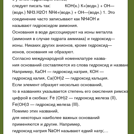
следует писать так: КОН(к.) К+(водн.) + ОН—
(водн.) NH3.H2O1 NH4+(водн.) + ОН—(водн.) 1. Это
соединение часто записывают как NH4OH и
называют гидроксидом аммония.
Основания в воде диссоциируют на ионы металла
(аммония в слу­чае гидрата аммиака) и гидроксид—
ионы. Никаких других анионов, кроме гидроксид—
ионов, основания не образуют.
Согласно международной номенклатуре назва­
ния оснований составляются из слова гидроксид и названия 
Например, КаОН — гидроксид натрия, КОН —
гидроксид калия, Са(ОН)2 — гидроксид кальция.
Если элемент образует несколько осно­ваний,
то в названиях указывается степень его окисления римской
цифрой в скобках: Fe (ОН)2 — гидроксид железа (II),
Fe(ОН)3 — гид­роксид железа (III).
Помимо этих названий,
для некоторых наиболее важных оснований
применяются и другие. Например,
гидроксид натрия NaОН называют едкий натр;…