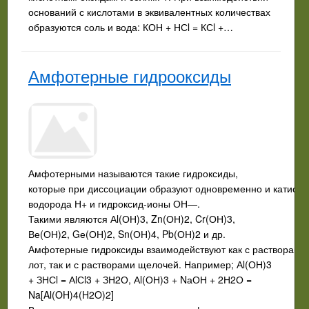
оснований с кислотами в эквивалентных количествах
образуются соль и вода: КОН + НСl = КСl +…
Амфотерные гидрооксиды
Амфотерными называются такие гидроксиды,
которые при диссоциации образуют одновременно и катион
водорода Н+ и гидроксид-ионы ОН—.
Такими являются Аl(ОН)3, Zn(ОН)2, Cr(ОН)3,
Ве(ОН)2, Gе(ОН)2, Sn(ОН)4, Pb(ОН)2 и др.
Амфотерные гидроксиды взаимодействуют как с растворами 
лот, так и с растворами щелочей. Например; Аl(ОН)3
+ ЗНСl = АlСl3 + ЗН2О, Аl(ОН)3 + NаОН + 2Н2О =
Na[Al(OH)4(H2O)2]