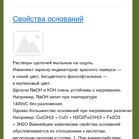
Свойства оснований
Растворы щелочей мыльные на ощупь.
Изменяют окраску индикаторов: красного лакмуса —
в синий цвет, бесцветного фенолфта­леина —
в малиновый цвет.
Щелочи NaОН и КОН очень устойчивы к нагреванию.
Например, NaОН кипит при температуре
1400oС без разложения.
Однако большинство оснований при нагревании разлагается
Например: Cu(ОН)2 = СuО + Н2O2Fе(ОН)3 = Fе2O3
+ ЗН2О Важнейшие химические свойства оснований
обусловливаются их отношением к кислотам,
кислотным оксидам и солям. 1. При взаимодействии