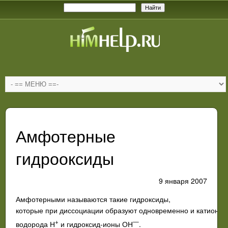
Амфотерные
гидрооксиды
9 января 2007
Амфотерными
называются
такие
гидроксиды
,
которые
при
диссоциации
образуют
одновременно
и
катионы
+
—
водорода
Н
и
гидроксид-ионы
О
Н
.