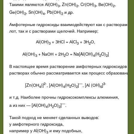
Такими
являются
А
l
(
ОН
)
,
Zn
(
ОН
)
,
Cr
(
ОН
)
,
Ве
(
ОН
)
,
3
2
3
2
G
е
(
ОН
)
,
Sn
(
ОН
)
,
Pb
(
ОН
)
и
др
.
2
4
2
Амфотерные
гидроксиды
взаимодействуют
как
с
растворами
к
лот
,
так
и
с
растворами
щелочей
.
Например
;
А
l
(
ОН
)
+
ЗНС
l
=
А
l
С
l
+
ЗН
О
,
3
3
2
А
l
(
ОН
)
+
N
аОН
+ 2
Н
О
= N
a
[
Al
(
OH
)
(
H
O
)
]
3
2
4
2
2
В
настоящее
время
растворение
амфотерных
гидроксидов
в
щ
растворах
обычно
рассматривается
как
процесс
образования
2-
—
3-
[
Zn
(
ОН
)]
, [
А
l
(
ОН
)
(
Н
О
)
]
, [
А
l
(
О
H
)
]
4
4
2
2
6
и
т
.
д
.
Наиболее
прочны
гидроксокомплексы
алюминия
,
—
а
из
них
—
[Аl(ОН)
(Н
О)
]
.
4
2
2
Такой
подход
не
меняет
сделанных
выводов
:
у
амфотерного
гидроксида
,
например
у
А
l
(
ОН
)
и
ему
подобных
,
3