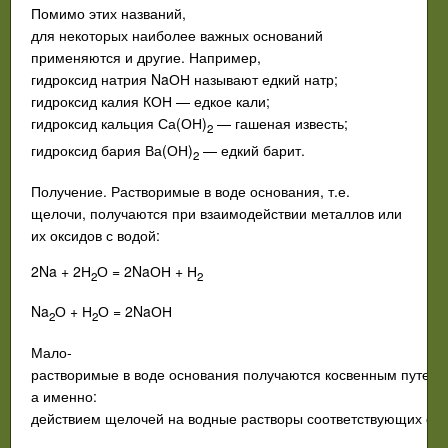
Помимо
этих
названий
,
для
некоторых
наиболее
важных
оснований
применяются
и
другие
.
Например
,
гидроксид
натрия
Na
ОН
называют
едкий
натр
;
гидроксид
калия
КОН
—
едкое
кали
;
гидроксид
кальция
С
а
(
ОН
)
—
гашеная известь
;
2
гидроксид
бария
Ва
(
ОН
)
—
едкий
барит
.
2
Получение
.
Растворимые
в
воде
основания
,
т
.
е
.
щелочи
,
получаются при взаимодействии металлов
или
их
оксидов
с
водой
:
2
Na
+ 2Н
О
= 2
Na
ОН
+
Н
2
2
Na
О
+
Н
О
= 2
Na
ОН
2
2
Мало­
растворимые
в
воде
основания
получаются
косвенным
путем
,
а
именно
:
действием
щелочей
на
водные
растворы
соответствующих
со