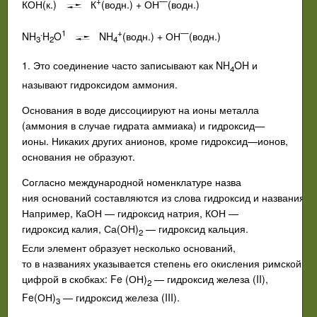
+
—
КО
Н
(
к
.)
К
(
водн
.) +
О
Н
(
водн
.)
.
1
+
—
NH
H
O
NH
(
водн
.)
+
О
Н
(
водн
.)
3
2
4
1.
Это соединение часто записывают как NH
OH и
4
называют
гидроксидом
аммония.
Основания
в
воде
диссоциируют
на
ионы
металла
(
аммония
в
слу­чае
гидрата
аммиака
)
и
гидроксид
—
ионы
.
Никаких
других
анионов
,
кроме
гидроксид
—
ионов
,
основания
не
образуют
.
Согласно
международной
номенклатуре
назва­
ния
оснований
составляются
из
слова
гидроксид
и
названия
м
Например
,
КаОН
—
гидроксид
натрия
,
КОН
—
гидроксид
калия
,
С
а
(
ОН
)
—
гидроксид
кальция
.
2
Если
элемент
образует
несколько
осно­ваний
,
то
в
названиях
указывается
степень
его
окисления
римской
цифрой
в
скобках
:
Fe
(
ОН
)
—
гидроксид
железа
(
II
),
2
Fe
(
ОН
)
—
гид­роксид
железа
(
III
).
3