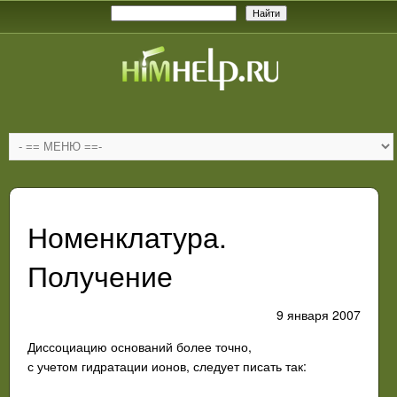
Номенклатура.
Получение
9 января 2007
Диссоциацию
оснований
более
точно
,
с
учетом
гидратац
ии
ио
нов
,
сле
дует
писать
так
: