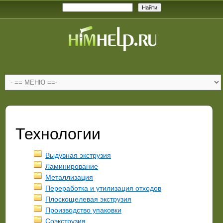
Технологии
Выдувная экструзия
Ламинирование
Металлизация
Переработка и утилизация отходов
Плоскощелевая экструзия
Производство упаковки
Соэкструзия