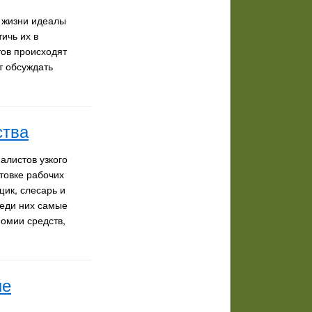
 жизни идеалы
ичь их в
тов происходят
т обсуждать
ства
алистов узкого
товке рабочих
щик, слесарь и
реди них самые
номии средств,
ые