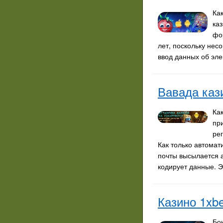
Ка
ка
фо
лет, поскольку нес
ввод данных об эле
Вавада каз
Ка
пр
ре
Как только автомат
почты высылается а
кодирует данные. 
Казино 1xb
Бо