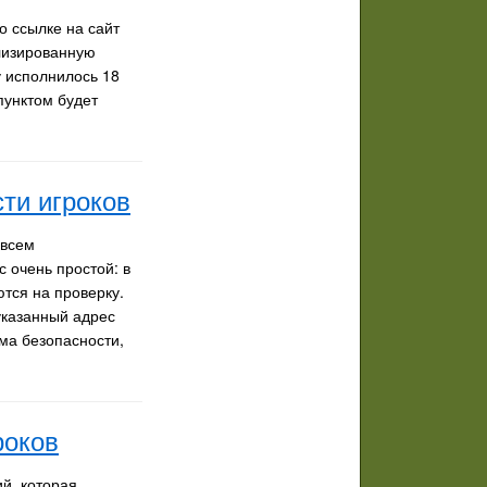
о ссылке на сайт
ализированную
у исполнилось 18
пунктом будет
ти игроков
 всем
 очень простой: в
тся на проверку.
указанный адрес
ма безопасности,
роков
й, которая