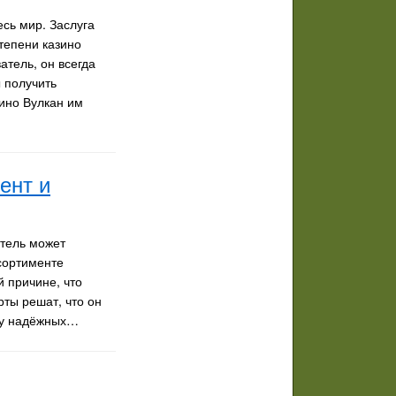
сь мир. Заслуга
тепени казино
атель, он всегда
 получить
ино Вулкан им
ент и
атель может
сортименте
 причине, что
ты решат, что он
я у надёжных…