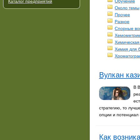
Обучение
Каталог предприятий
Около темы
Прочее
Разное
Спорные во
Хемометрик
Химическая
Химия для 
Хроматогр
Вулкан каз
В 
ре
ес
стратегию, то лучш
опции и потенциал 
Как возник