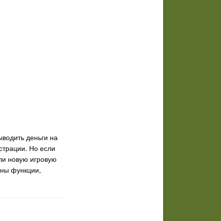
ыводить деньги на
страции. Но если
или новую игровую
ены функции,