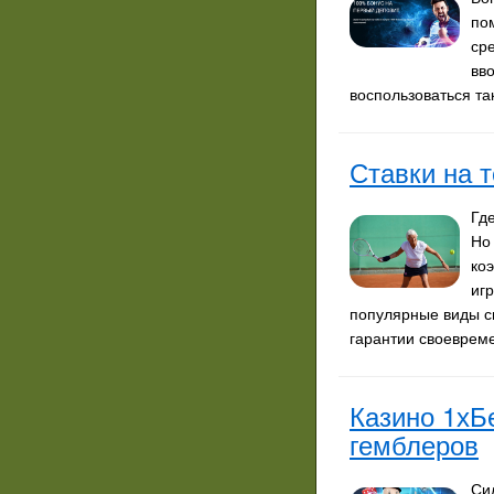
по
ср
вв
воспользоваться т
Ставки на т
Гд
Но
ко
иг
популярные виды с
гарантии своевре
Казино 1хБ
гемблеров
Си