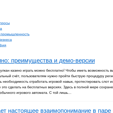
просы
а
 промышленность
бизнеса
афия
ино: преимущества и демо-версии
Вулкан казино играть можно бесплатно! Чтобы иметь возможность в
альный счёт, пользователям нужно пройти быструю процедуру реги
ть необходимость отработать игровой навык, протестировать слот 
е это сделать на бесплатных версиях. Здесь в полной мере сохран
обычного игрового автомата. С той лишь…
ает настоящее взаимопонимание в паре