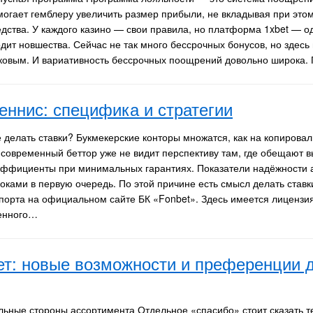
могает гемблеру увеличить размер прибыли, не вкладывая при это
едства. У каждого казино — свои правила, но платформа 1xbet — о
одит новшества. Сейчас не так много бессрочных бонусов, но здесь
аковым. И вариативность бессрочных поощрений довольно широка.
еннис: специфика и стратегии
е делать ставки? Букмекерские конторы множатся, как на копирова
 современный беттор уже не видит перспективу там, где обещают 
эффициенты при минимальных гарантиях. Показатели надёжности 
роками в первую очередь. По этой причине есть смысл делать став
порта на официальном сайте БК «Fonbet». Здесь имеется лицензи
менного…
ет: новые возможности и преференции 
льные стороны ассортимента Отдельное «спасибо» стоит сказать т