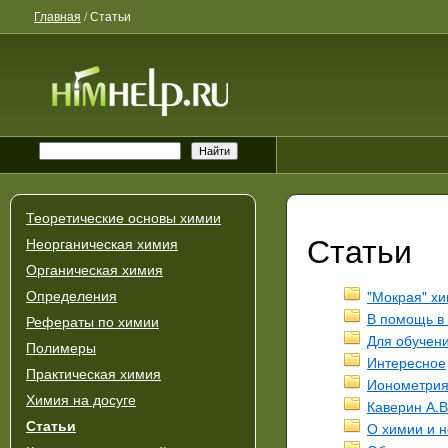
Главная
/
Статьи
Теоретические основы химии
Статьи
Неорганическая химия
Органическая химия
"Мокрая" х
Определения
В помощь в
Рефераты по химии
Для обучен
Полимеры
Интересное
Практическая химия
Ионометри
Химия на досуге
Каверин А.В
Статьи
О химии и н