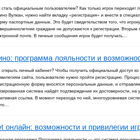
к стать официальным пользователем? Как только игрок переходит п
зино Вулкан, нужно найти вкладку «регистрация» и внести в специ
рму паспортные данные. Это будет свидетельством того, что игрок
овершеннолетние граждане не допускаются к регистрации. Вторым 
ктронной почте. В личные сообщения игрок будет получать…
ино: программа лояльности и возможнос
к открыть личный кабинет? Чтобы получить официальный доступ ко
ивилегиям сайта, пользователю нужно пройти регистрацию. Процесс
гистрационную форму вносятся персональные данные, и отправляю
изированная система найдёт подтверждение их достоверности, на 
ктивная ссылка. В момент перехода по ней, многоуровневая систе
Это…
et онлайн: возможности и привилегии иг
нусная программа Программа лояльности — это система поощрени