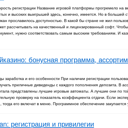
орость регистрации Название игровой платформы прогремело на ве
стых и высоких выигрышей здесь, конечно, имеется. Но в большей с
лкан прославилось доступностью. В какой бы стране не жил пользов
жет рассчитывать на качественный и лицензированный софт. Чтобы
кумент, нужно соответствовать самым высоким требованиям. И каз
йказино: бонусная программа, ассортим
ды заработка и его особенности При наличии регистрации пользов
лучать приличные дивиденды с каждого пополнения депозита. В ас
ртала представлены лучшие игровые автоматы. А лучшие они по той
ельную проверку на показатель коэффициента отдачи. Если экспер
, тогда его включат в меню. Программное обеспечение закупаетс
an: регистрация и привилегии