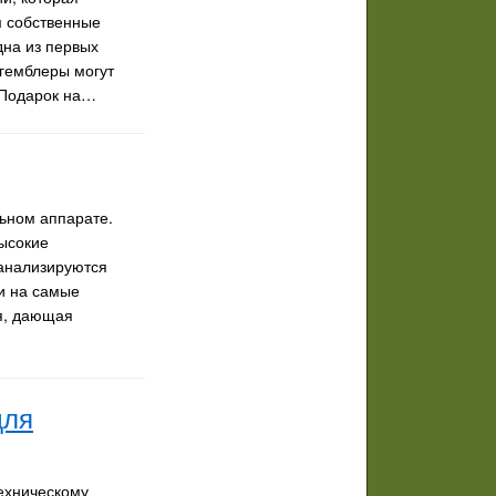
м собственные
дна из первых
 гемблеры могут
 Подарок на…
льном аппарате.
высокие
анализируются
ки на самые
я, дающая
для
ехническому