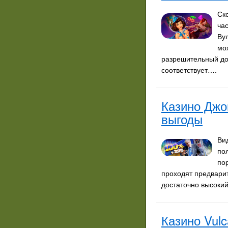
Ск
ча
Ву
мо
разрешительный до
соответствует….
Казино Джо
выгоды
Ви
по
по
проходят предварит
достаточно высокий
Казино Vulc