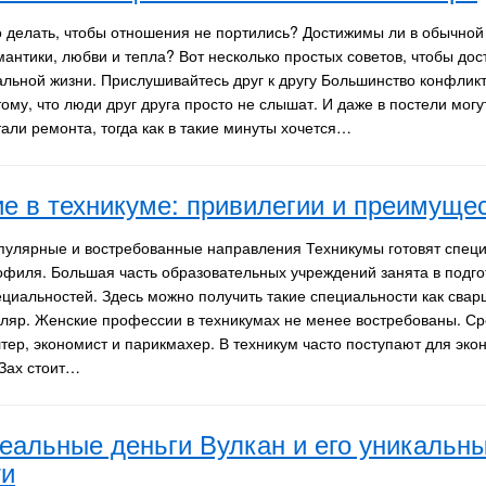
о делать, чтобы отношения не портились? Достижимы ли в обычной
антики, любви и тепла? Вот несколько простых советов, чтобы дост
альной жизни. Прислушивайтесь друг к другу Большинство конфлик
ому, что люди друг друга просто не слышат. И даже в постели могу
тали ремонта, тогда как в такие минуты хочется…
е в техникуме: привилегии и преимуще
пулярные и востребованные направления Техникумы готовят специ
офиля. Большая часть образовательных учреждений занята в подго
ециальностей. Здесь можно получить такие специальности как свар
оляр. Женские профессии в техникумах не менее востребованы. С
тер, экономист и парикмахер. В техникум часто поступают для эко
УЗах стоит…
реальные деньги Вулкан и его уникальн
ти