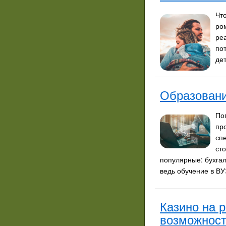
Чт
ром
ре
пот
де
Образовани
По
пр
сп
ст
популярные: бухгал
ведь обучение в В
Казино на 
возможнос