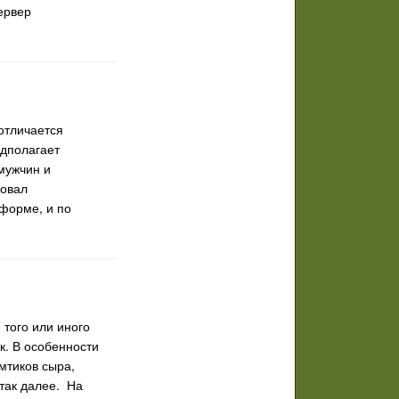
ервер
отличается
дполагает
мужчин и
довал
форме, и по
того или иного
к. В особенности
мтиков сыра,
 так далее. На