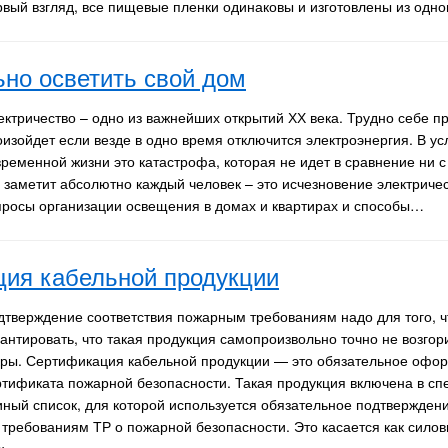
рвый взгляд, все пищевые пленки одинаковы и изготовлены из одн
ьно осветить свой дом
ектричество – одно из важнейших открытий ХХ века. Трудно себе пр
оизойдет если везде в одно время отключится электроэнергия. В ус
временной жизни это катастрофа, которая не идет в сравнение ни с
о заметит абсолютно каждый человек – это исчезновение электриче
просы организации освещения в домах и квартирах и способы…
ия кабельной продукции
дтверждение соответствия пожарным требованиям надо для того, 
рантировать, что такая продукция самопроизвольно точно не возгор
кры. Сертификация кабельной продукции — это обязательное офо
ртификата пожарной безопасности. Такая продукция включена в с
иный список, для которой используется обязательное подтверждени
требованиям ТР о пожарной безопасности. Это касается как силов