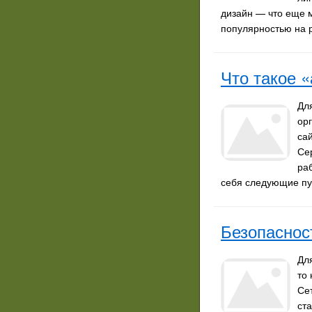
дизайн — что еще м
популярностью на 
Что такое 
Дл
ор
са
Се
ра
себя следующие пу
Безопаснос
Дл
то
Се
ст