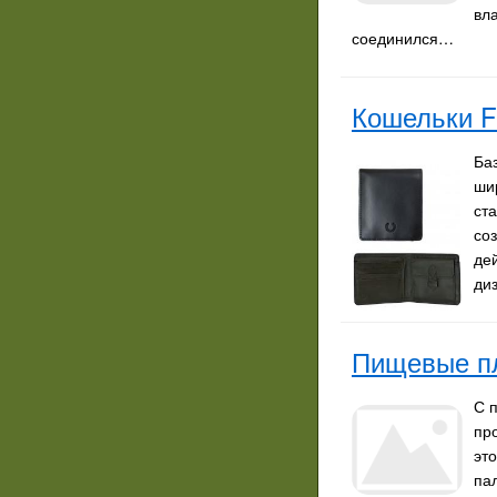
вл
соединился…
Кошельки F
Ба
ши
ст
со
де
ди
Пищевые пл
С 
пр
эт
пал