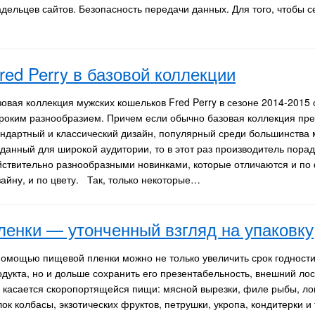
адельцев сайтов. Безопасность передачи данных. Для того, чтобы с
red Perry в базовой коллекции
зовая коллекция мужских кошельков Fred Perry в сезоне 2014-2015 
роким разнообразием. Причем если обычно базовая коллекция пре
андартный и классический дизайн, популярный среди большинства 
зданный для широкой аудитории, то в этот раз производитель пора
йствительно разнообразными новинками, которые отличаются и по 
зайну, и по цвету. Так, только некоторые…
енки — утонченный взгляд на упаковку
помощью пищевой пленки можно не только увеличить срок годности 
одукта, но и дольше сохранить его презентабельность, внешний лос
о касается скоропортящейся пищи: мясной вырезки, филе рыбы, ло
ок колбасы, экзотических фруктов, петрушки, укропа, кондитерки и