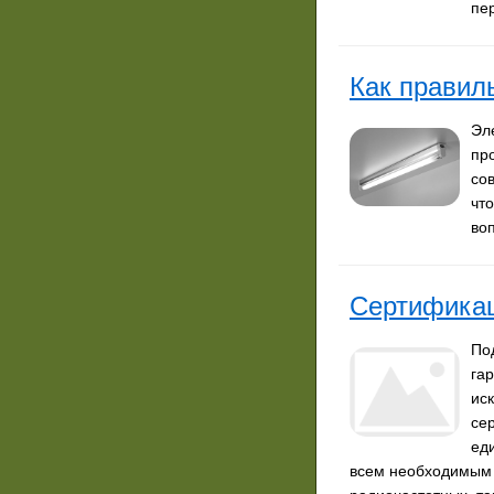
пе
Как правил
Эл
пр
со
чт
во
Сертификац
По
га
ис
се
ед
всем необходимым 