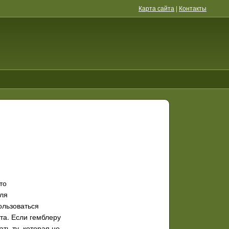
Карта сайта
|
Контакты
то
оля
ользоваться
та. Если гемблеру
ть ту, которая не