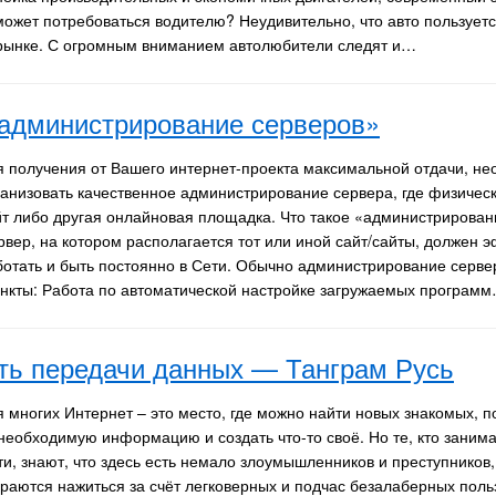
ожет потребоваться водителю? Неудивительно, что авто пользует
рынке. С огромным вниманием автолюбители следят и…
«администрирование серверов»
я получения от Вашего интернет-проекта максимальной отдачи, н
ганизовать качественное администрирование сервера, где физическ
йт либо другая онлайновая площадка. Что такое «администрирован
рвер, на котором располагается тот или иной сайт/сайты, должен 
ботать и быть постоянно в Сети. Обычно администрирование серве
нкты: Работа по автоматической настройке загружаемых программ
ть передачи данных — Танграм Русь
я многих Интернет – это место, где можно найти новых знакомых, п
 необходимую информацию и создать что-то своё. Но те, кто заним
ти, знают, что здесь есть немало злоумышленников и преступников
араются нажиться за счёт легковерных и подчас безалаберных поль