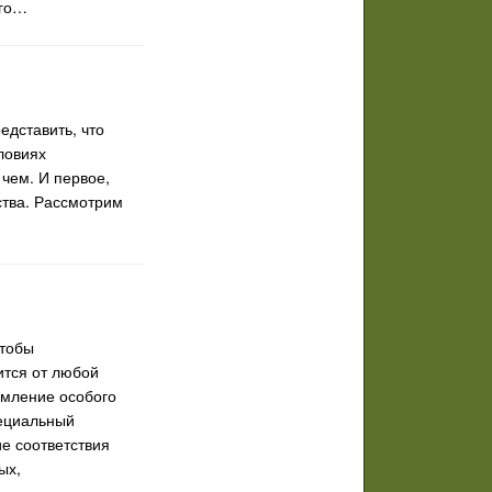
ого…
едставить, что
ловиях
 чем. И первое,
ства. Рассмотрим
чтобы
ится от любой
рмление особого
пециальный
е соответствия
ых,