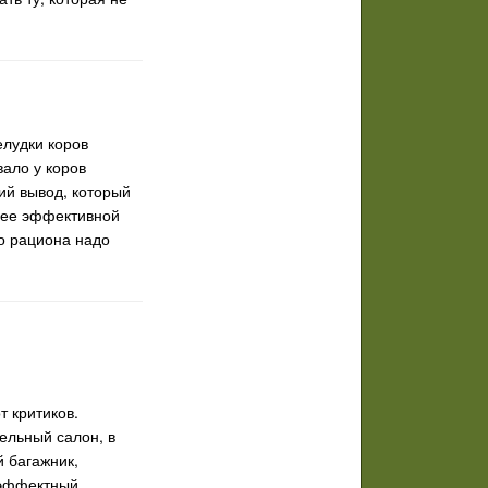
елудки коров
ало у коров
ий вывод, который
олее эффективной
о рациона надо
 критиков.
ельный салон, в
 багажник,
 эффектный