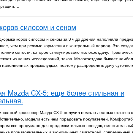
ертации….
коров силосом и сеном
дкормка коров силосом и сеном за 3 ч до доения наполняла предж
лнее, чем при режиме кормления в контрольный период. Это создав
стояние сытости, которое стимулировало молокоотдачу. Практическ
текает из наших исследований, таков. Молокоотдача бывает наиб
и наполненных преджелудках, поэтому распределять дачу суточног
 у…
я Mazda CX-5: еще более стильная и
льная.
мпактный кроссовер Мазда СХ-5 получил немало лестных отзывов от
йствительно, модели есть чем порадовать покупателей. Комфортаб
тором все продумано для продолжительных поездок, вместительный
нейка производительных и экономичных двигателей, современный