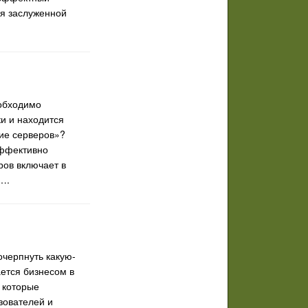
ся заслуженной
еобходимо
и и находится
ие серверов»?
эффективно
ров включает в
….
очерпнуть какую-
ается бизнесом в
, которые
зователей и