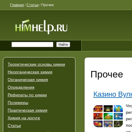
Главная
/
Статьи
/
Прочее
Теоретические основы химии
Прочее
Неорганическая химия
Органическая химия
Определения
Казино Вул
Рефераты по химии
Полимеры
Чт
Практическая химия
ре
Химия на досуге
ре
по
Статьи
не 