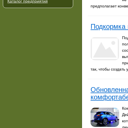
Каталог предприятий
предполагает конв
Подкормка 
По
по
со
вы
пр
так, чтобы создать
Обновленна
комфортабе
Ко
Де
ко
ли