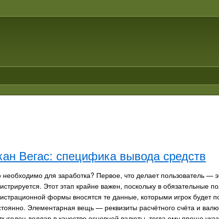
кан Вегас: специфика вывода средств
о необходимо для заработка? Первое, что делает пользователь — э
гистрируется. Этот этап крайне важен, поскольку в обязательные п
гистрационной формы вносятся те данные, которыми игрок будет п
стоянно. Элементарная вещь — реквизиты расчётного счёта и валю
выгоден доллар в качестве основной валюты, тогда ему проще указа