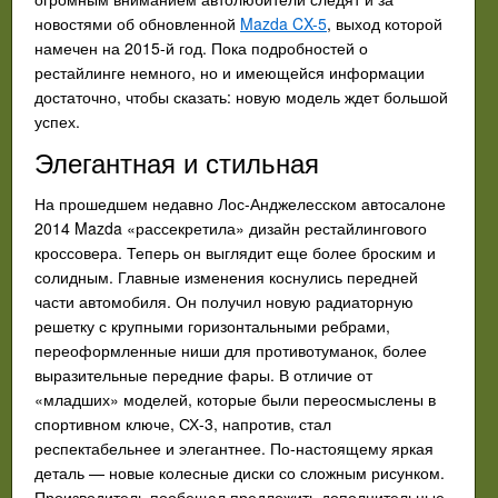
новостями об обновленной
Mazda CX-5
, выход которой
намечен на 2015-й год. Пока подробностей о
рестайлинге немного, но и имеющейся информации
достаточно, чтобы сказать: новую модель ждет большой
успех.
Элегантная и стильная
На прошедшем недавно Лос-Анджелесском автосалоне
2014 Mazda «рассекретила» дизайн рестайлингового
кроссовера. Теперь он выглядит еще более броским и
солидным. Главные изменения коснулись передней
части автомобиля. Он получил новую радиаторную
решетку с крупными горизонтальными ребрами,
переоформленные ниши для противотуманок, более
выразительные передние фары. В отличие от
«младших» моделей, которые были переосмыслены в
спортивном ключе, СХ-3, напротив, стал
респектабельнее и элегантнее. По-настоящему яркая
деталь — новые колесные диски со сложным рисунком.
Производитель пообещал предложить дополнительные