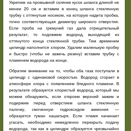
Укрепим на промывной склянке кусок шланга длиной не
менее 20 см и вставим в конец шланга стеклянную
трубку с оттянутым носиком, на которую надета пробка,
точно соответствующая диаметру широкого отверстия.
Если проба на гремучий газ дала отрицательный
результат, то подожжем водород, выходящий из
оттянутого конца стеклянной трубки. Тем временем
цилиндр наполнится хлором. Удалим маленькую пробку
и быстро (чтобы не зажечь резину) вставим трубку с
пламенем водорода на конце.
Обратим внимание на то, чтобы оба газа поступали в
цилиндр с одинаковой скоростью. Водород сгорает в
атмосфере хлора с появлением бледного пламени. В
результате образуется хлористый водород, который мы
можем обнаружить, если откроем верхний зажим и
подержим перед отверстием шланга стеклянную
палочку, смоченную гидроксидом аммония —
образуется туман нашатыря. Если пламя начинает
угасать, необходимо немедленно перекрыть подачу
водорода, так как в цилиндре образуется чрезвычайно