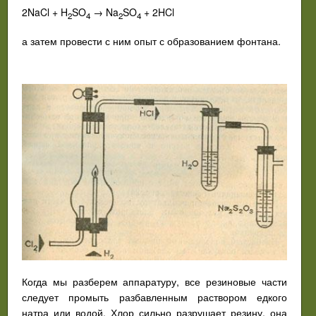
2NaCl + H
SO
→ Na
SO
+ 2HCl
2
4
2
4
а затем провести с ним опыт с образованием фонтана.
Когда мы разберем аппаратуру, все резиновые части
следует промыть разбавленным раствором едкого
натра или водой. Хлор сильно разрушает резину, она