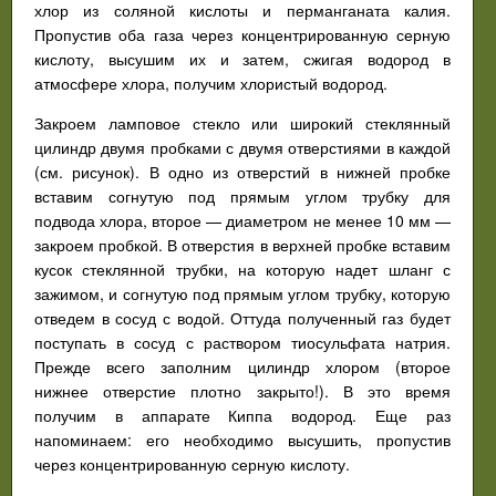
хлор из соляной кислоты и перманганата калия.
Пропустив оба газа через концентрированную серную
кислоту, высушим их и затем, сжигая водород в
атмосфере хлора, получим хлористый водород.
Закроем ламповое стекло или широкий стеклянный
цилиндр двумя пробками с двумя отверстиями в каждой
(см. рисунок). В одно из отверстий в нижней пробке
вставим согнутую под прямым углом трубку для
подвода хлора, второе — диаметром не менее 10 мм —
закроем пробкой. В отверстия в верхней пробке вставим
кусок стеклянной трубки, на которую надет шланг с
зажимом, и согнутую под прямым углом трубку, которую
отведем в сосуд с водой. Оттуда полученный газ будет
поступать в сосуд с раствором тиосульфата натрия.
Прежде всего заполним цилиндр хлором (второе
нижнее отверстие плотно закрыто!). В это время
получим в аппарате Киппа водород. Еще раз
напоминаем: его необходимо высушить, пропустив
через концентрированную серную кислоту.