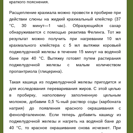
краткого пояснения.
Расщепление крахмала можно провести в пробирке при
действии слюны на жидкий крахмальный клейстер (37
°С, 30 минут—1 час). Образующийся сахар
обнаруживается с помощью реактива Фелинга. Тот же
результат можно получить при нагревании 10 мл
крахмального клейстера с 5 мл вытяжки коровьей
поджелудочной железы в течение 15 минут на водяной
бане при 40 °С. Вытяжку готовят путем растирания
поджелудочной железы с малым количеством
пропантриола (глицерина).
Такая кашица из поджелудочной железы пригодится и
для исследования переваривания жиров. С этой целью
в пробирку, наполовину заполненную цельным
молоком, добавим 0,5 %-ный раствор соды (карбоната
натрия) до появления красного окрашивания с
фенолфталеином. Если теперь добавить кашицу из
поджелудочной железы и нагреть на водяной бане до
40 °С, то красное окрашивание снова исчезнет. При