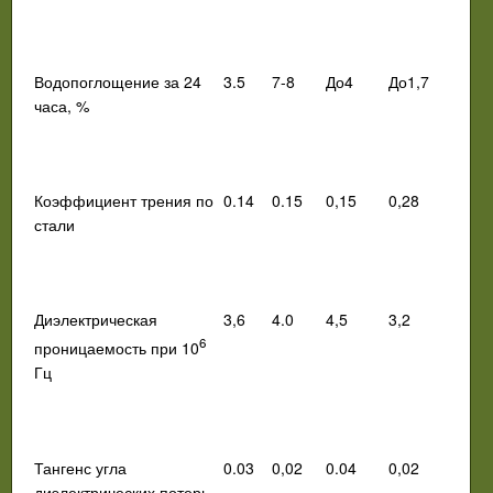
Водопоглощение за 24
3.5
7-8
До4
До1,7
часа, %
Коэффициент трения по
0.14
0.15
0,15
0,28
стали
Диэлектрическая
3,6
4.0
4,5
3,2
6
проницаемость при 10
Гц
Тангенс угла
0.03
0,02
0.04
0,02
диэлектрических потерь