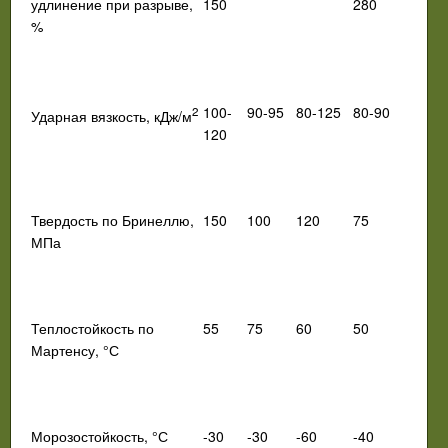
удлинение при разрыве,
150
280
%
100-
90-95
80-125
80-90
2
Ударная вязкость, кДж/м
120
Твердость по Бринеллю,
150
100
120
75
МПа
Теплостойкость по
55
75
60
50
Мартенсу, °С
Морозостойкость, °С
-30
-30
-60
-40