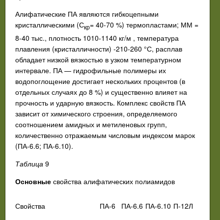
Алифатические ПА являются гибкоцепными
кристаллическими (С
= 40-70 %) термопластами; ММ =
кр
8-40 тыс., плотность 1010-1140 кг/м , температура
плавления (кристалличности) -210-260 °С, расплав
обладает низкой вязкостью в узком температурном
интервале. ПА — гидрофильные полимеры их
водопоглощение достигает нескольких процентов (в
отдельных случаях до 8 %) и существенно влияет на
прочность и ударную вязкость. Комплекс свойств ПА
зависит от химического строения, определяемого
соотношением амидных и метиленовых групп,
количественно отражаемым числовым индексом марок
(ПА-6.6; ПА-6.10).
Таблица
9
Основные
свойства алифатических полиамидов
Свойства
ПА-6
ПА-6.6
ПА-6.10
П-12Л