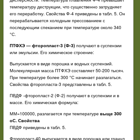
температуру деструкции, что
существенно затрудняет
его переработку. Свойства Ф-4 приведены в табл. 5. Он
перерабатывается холодным прессованием с
последующим спеканием при температуре около 340
°С.
ПТФХЭ —
фторопласт-3
(Ф-3)
получают в суспензии
или
эмульсии. Его химическое строение:
Выпускается в виде порошка и водных суспензий.
Молекуляр
ная масса ПТФХЭ составляет 50-200 тысяч.
При температуре бо
лее 300 °С начинает разлагаться.
Свойства фторопласта-3 пред
ставлены в табл. 5.
ПВДФ
-фторопласт-2
(Ф-2) получают в суспензии и в
массе. Его химическая формула:
ММ=100000, разлагается при температуре
выще 300
оС. Свойства
ПВДФ приведены в табл. 5.
Фторопласт-40
выпускается в виде порошка или гранул