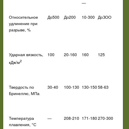
—
Относительное
До500
До200
10-300
ДоЗОО
удлинение
при
разрыве, %
Ударная вязкость,
100
20-160
160
125
2
кДж/м
Твердость по
30-40
100-130
130-150
58-63
Бринеллю, МПа
Температура
—
208-210
171-180
270-300
плавления, °С