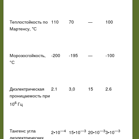
Теплостойкость
по
110
70
—
100
Мартенсу, "С
Морозосгойкость,
-200
-195
—
-100
°С
Диэлектрическая
2.1
3,0
15
2.6
проницае
мость при
6
10
Гц
Тангенс угла
—4
—3
—3
—3
2•10
15•10
20•10
3•10
диэлектриче
ских