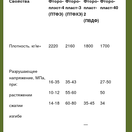
Свойства
Фторо-
Фторо-
Фторо-
Фторо-
плэст-4
пласт-З
пласт-
пласт-40
(ПТФЭ)
(ПТФХЭ)
2
(ПВДФ)
Плотность. кг/м»
2220
2160
1800
1700
Разрушающее
напряжение,
МПа,
16-35
35-43
27-50
при:
10-12
55-60
50
растяжении
14-18
60-80
35-45
34
сжатии
изгибе
—