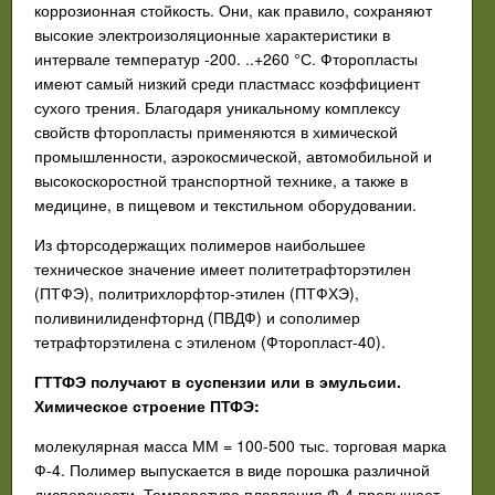
коррозионная
стойкость. Они, как правило, сохраняют
высокие электроизоляци
онные характеристики в
интервале температур -200. ..+260 °С. Фто
ропласты
имеют самый низкий среди пластмасс коэффициент
сухо
го трения. Благодаря уникальному комплексу
свойств фторопласты
применяются в химической
промышленности, аэрокосмической,
автомобильной и
высокоскоростной транспортной технике, а также в
медицине, в пищевом и текстильном оборудовании.
Из фторсодержащих полимеров наибольшее
техническое зна
чение имеет политетрафторэтилен
(ПТФЭ), политрихлорфтор-этилен (ПТФХЭ),
поливинилиденфторнд (ПВДФ) и сополимер
тетрафторэтилена с этиленом (Фторопласт-40).
ГТТФЭ получают в суспензии или в эмульсии.
Химическое строе
ние ПТФЭ:
молекулярная масса ММ = 100-500 тыс. торговая марка
Ф-4. По
лимер выпускается в виде порошка различной
дисперсности. Тем
пература плавления Ф-4 превышает