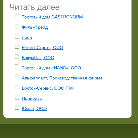
Читать далее
Торговый дом GASTRONORM
ФильмТрейд
Лион
Регент-Стретч, ООО
ВакумПак, ООО
Торговый дом «НАИС», ООО
Альфапласт, Производственная фирма
Восток-Сервис, ООО ПКФ
Полибитъ
Юман, ООО