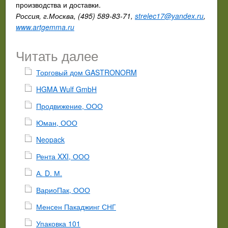
производства и доставки.
Россия, г.Москва, (495) 589-83-71,
strelec17@yandex.ru
,
www.artgemma.ru
Читать далее
Торговый дом GASTRONORM
HGMA Wulf GmbH
Продвижение, ООО
Юман, ООО
Neopack
Рента XXI, ООО
А. D. М.
ВариоПак, ООО
Менсен Пакаджинг СНГ
Упаковка 101