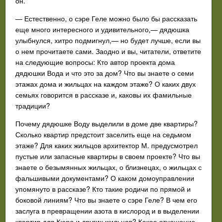
он.
— Естественно, о сэре Геле можно было бы рассказать
еще много интересного и удивительного,— дядюшка
улыбнулся, хитро подмигнул,— но будет лучше, если вы
о нем прочитаете сами. Заодно и вы, читатели, ответите
на следующие вопросы: Кто автор проекта дома
дядюшки Вода и что это за дом? Что вы знаете о семи
этажах дома и жильцах на каждом этаже? О каких двух
семьях говорится в рассказе и, каковы их фамильные
традиции?
Почему дядюшке Воду выделили в доме две квартиры?
Сколько квартир предстоит заселить еще на седьмом
этаже? Для каких жильцов архитектор М. предусмотрел
пустые или запасные квартиры в своем проекте? Что вы
знаете о безымянных жильцах, о близнецах, о жильцах с
фальшивыми документами? О каком домоуправлении
упомянуто в рассказе? Кто такие родичи по прямой и
боковой линиям? Что вы знаете о сэре Геле? В чем его
заслуга в превращении азота в кислород и в выделении
квартир для Кюра и других жильцов? Какое отношение