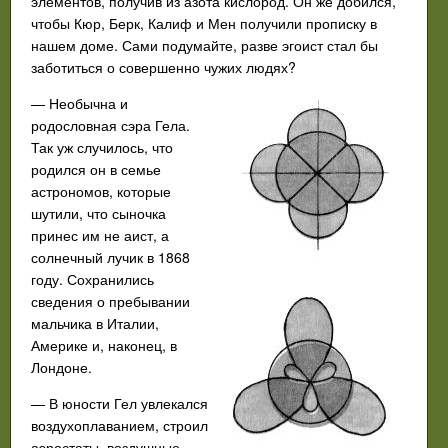
элементов, получив из азота кислород. Он же добился,
чтобы Кюр, Берк, Калиф и Мен получили прописку в
нашем доме. Сами подумайте, разве эгоист стал бы
заботиться о совершенно чужих людях?
— Необычна и
родословная сэра Гела.
Так уж случилось, что
родился он в семье
астрономов, которые
шутили, что сыночка
принес им не аист, а
солнечный лучик в 1868
году. Сохранились
сведения о пребывании
мальчика в Италии,
Америке и, наконец, в
Лондоне.
— В юности Гел увлекался
воздухоплаванием, строил
аэростаты, воздушные