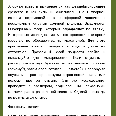
Хлорная известь применяется как дезинфицирующее
средство и как сильный окислитель. 0,5 г хлорной
извести перемешайте в фарфоровой чашечке с
несколькими каплями соляной кислоты. Выделяется
газообразный хлор, который определяют по запаху.
Интересные исследования можно провести с хлорной
известью по обесцвечиванию красителей. Для этого
приготовьте взвесь препарата в воде и дайте ей
отстояться. Прозрачный слой жидкости слейте и
используйте для экспериментов. Если опустить в
раствор лакмусовую бумажку, то она вначале посинеет
(почему?), затем обесцветится — (отчего?). Попробуйте
опускать в раствор лоскутки окрашенной ткани или
полоски цветной бумаги. Эти же исследования
проведите с раствором, подкисленным несколькими
каплями раствора соляной кислоты. Сделайте выводы
по результатам опытов.
Фосфаты натрия
Натриевые соли фосфорной кислоты применяют в