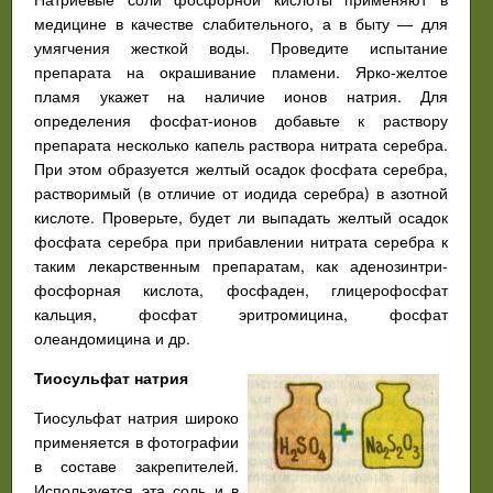
медицине в качестве слабительного, а в быту — для
умягчения жесткой воды. Проведите испытание
препарата на окрашивание пламени. Ярко-желтое
пламя укажет на наличие ионов натрия. Для
определения фосфат-ионов добавьте к раствору
препарата несколько капель раствора нитрата серебра.
При этом образуется желтый осадок фосфата серебра,
растворимый (в отличие от иодида серебра) в азотной
кислоте. Проверьте, будет ли выпадать желтый осадок
фосфата серебра при прибавлении нитрата серебра к
таким лекарственным препаратам, как аденозинтри-
фосфорная кислота, фосфаден, глицерофосфат
кальция, фосфат эритромицина, фосфат
олеандомицина и др.
Тиосульфат натрия
Тиосульфат натрия широко
применяется в фотографии
в составе закрепителей.
Используется эта соль и в