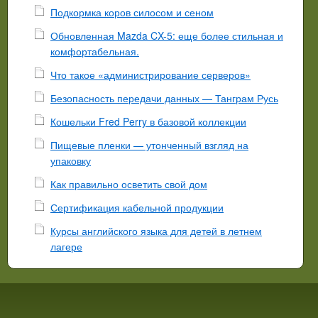
Подкормка коров силосом и сеном
Обновленная Mazda CX-5: еще более стильная и
комфортабельная.
Что такое «администрирование серверов»
Безопасность передачи данных — Танграм Русь
Кошельки Fred Perry в базовой коллекции
Пищевые пленки — утонченный взгляд на
упаковку
Как правильно осветить свой дом
Сертификация кабельной продукции
Курсы английского языка для детей в летнем
лагере